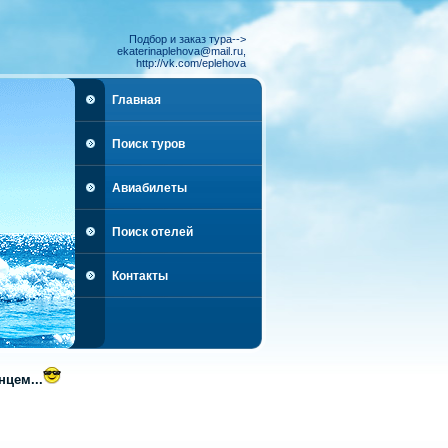
Подбор и заказ тура-->
ekaterinaplehova@mail.ru,
http://vk.com/eplehova
Главная
Поиск туров
Авиабилеты
Поиск отелей
Контакты
цем...