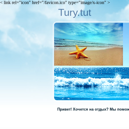
< link rel="icon" href="/favicon.ico" type="image/x-icon" >
Tury.tut
Привет! Хочется на отдых? Мы помож