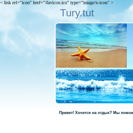
< link rel="icon" href="/favicon.ico" type="image/x-icon" >
Tury.tut
Привет! Хочется на отдых? Мы помож