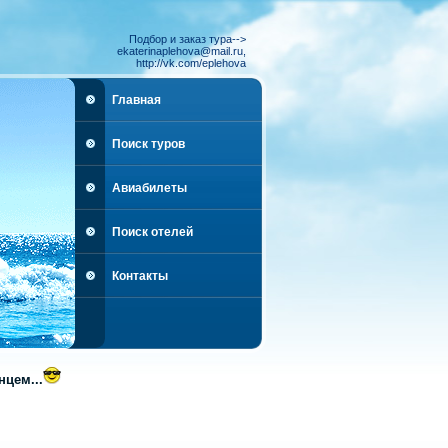
Подбор и заказ тура-->
ekaterinaplehova@mail.ru,
http://vk.com/eplehova
Главная
Поиск туров
Авиабилеты
Поиск отелей
Контакты
цем...