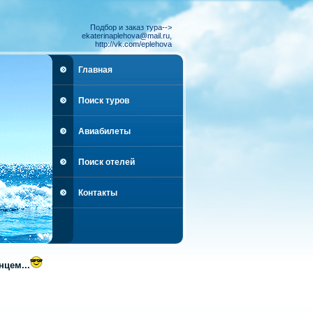
Подбор и заказ тура-->
ekaterinaplehova@mail.ru,
http://vk.com/eplehova
Главная
Поиск туров
Авиабилеты
Поиск отелей
Контакты
цем...