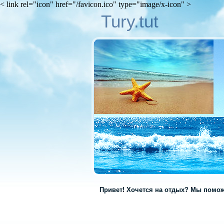
< link rel="icon" href="/favicon.ico" type="image/x-icon" >
Tury.tut
Привет! Хочется на отдых? Мы помож